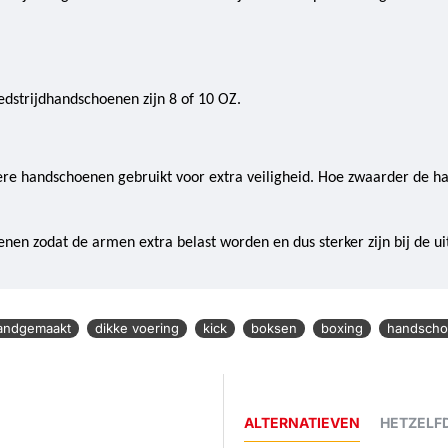
dstrijdhandschoenen zijn 8 of 10 OZ.
dere handschoenen gebruikt voor extra veiligheid. Hoe zwaarder de h
n zodat de armen extra belast worden en dus sterker zijn bij de uit
andgemaakt
dikke voering
kick
boksen
boxing
handsch
ALTERNATIEVEN
HETZELF