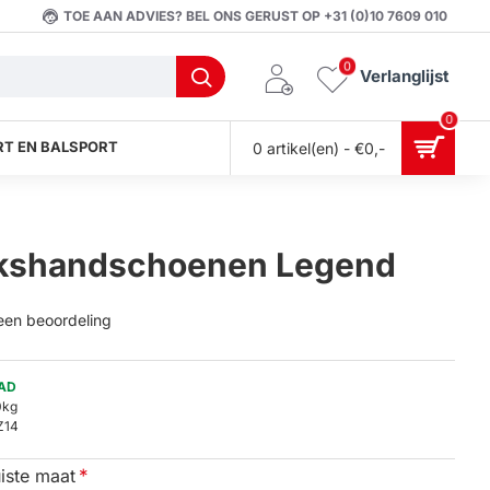
TOE AAN ADVIES? BEL ONS GERUST OP +31 (0)10 7609 010
0
Verlanglijst
0
T EN BALSPORT
0 artikel(en) - €0,-
Bokshandschoenen Legend
 een beoordeling
AD
0kg
Z14
iste maat