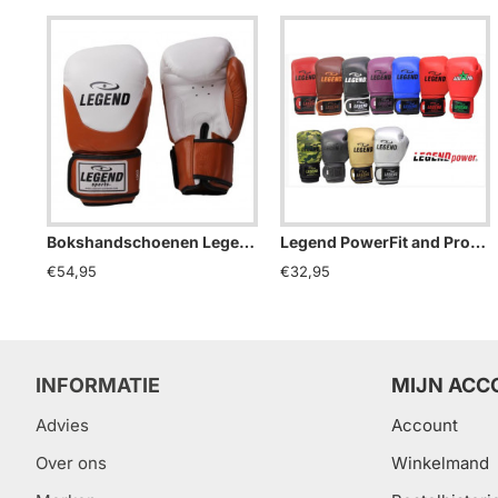
Bokshandschoenen Legend Thai series bruin leder
Legend PowerFit and Protect Bokshandschoenen
€54,95
€32,95
INFORMATIE
MIJN ACC
Advies
Account
Over ons
Winkelmand