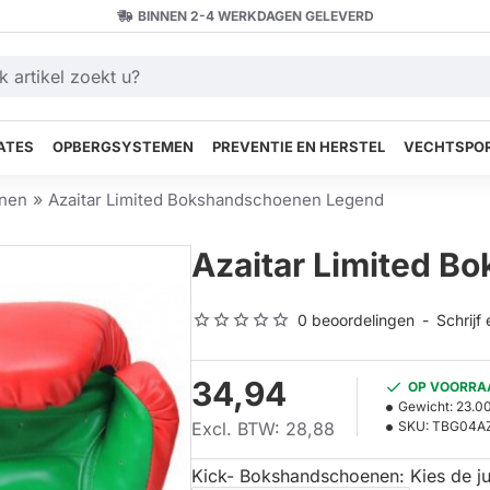
BINNEN 2-4 WERKDAGEN GELEVERD
ATES
OPBERGSYSTEMEN
PREVENTIE EN HERSTEL
VECHTSPOR
nen
Azaitar Limited Bokshandschoenen Legend
Azaitar Limited 
0 beoordelingen
-
Schrijf
34,94
OP VOORRA
Gewicht:
23.0
Excl. BTW: 28,88
SKU:
TBG04A
Kick- Bokshandschoenen: Kies de ju