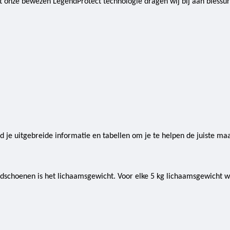
onze bewezen LegendProtect technologie dragen wij bij aan blessure
ind je uitgebreide informatie en tabellen om je te helpen de juiste maa
ndschoenen is het lichaamsgewicht. Voor elke 5 kg lichaamsgewicht 