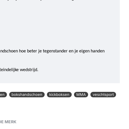
andschoen hoe beter je tegenstander en je eigen handen
eindelijke wedstrijd.
oen
bokshandschoen
kickboksen
MMA
veschtsport
DE MERK