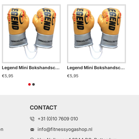
Legend Mini Bokshandschoenen - Holland
Legend Mini Bokshandschoenen - Marocco
€5,95
€5,95
€5
CONTACT
+31 (0)10 7609 010
en
info@fitnessyogashop.nl