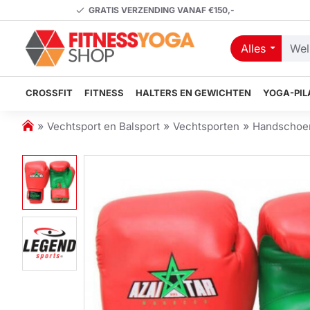
GRATIS VERZENDING VANAF €150,-
Alles
Welk
artikel
zoekt
CROSSFIT
FITNESS
HALTERS EN GEWICHTEN
YOGA-PIL
u?
h
Vechtsport en Balsport
Vechtsporten
Handschoe
o
m
e