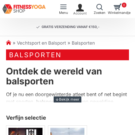
0
GRATIS VERZENDING VANAF €150,-
h
Vechtsport en Balsport
Balsporten
o
BALSPORTEN
m
e
Ontdek de wereld van
balsporten
Of je nu een doorgewinterde atleet bent of net begint
met sporten,
balsporten
bieden een geweldige
manier om actief te blijven en plezier te hebben. Deze
veelzijdige categorie omvat diverse sporten zoals
Verfijn selectie
basketbal, voetbal, volleybal en nog veel meer. Bij
Fitnessyogashop.nl vind je een breed scala aan