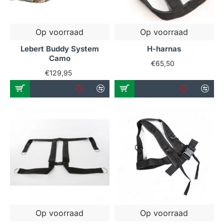
harnas
is dat je functionele bewegingen versterkt. Je
blijft vrij bewegen in meerdere richtingen, wat veel
realistischer is dan statische krachttraining. Dit maakt
Op voorraad
Op voorraad
harnastraining ook een waardevolle aanvulling op
bodyweight workouts
of circuits waarin explosiviteit
Lebert Buddy System
H-harnas
Camo
centraal staat.
€65,50
€129,95
Voordelen van een fitness
harnas
Explosiviteit, snelheid en
krachtopbouw
Een
sport harnas
dwingt je lichaam om harder te
werken bij bewegingen die je al kent — maar dan
onder weerstand. Hierdoor ontwikkel je meer
explosieve kracht, wat direct toepasbaar is in
Op voorraad
Op voorraad
sprintstarts, directionele veranderingen of sled drags.