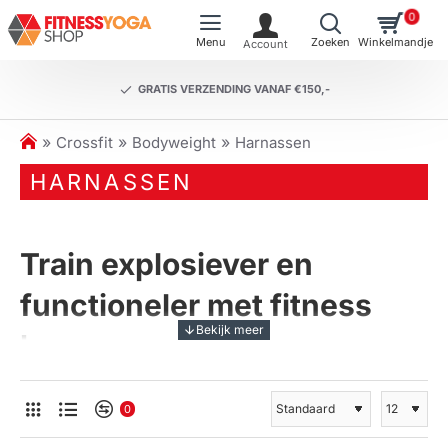
0
GRATIS VERZENDING VANAF €150,-
h
Crossfit
Bodyweight
Harnassen
o
HARNASSEN
m
e
Train explosiever en
functioneler met fitness
harnassen
Verhoog de intensiteit van je
0
training met een body harnas