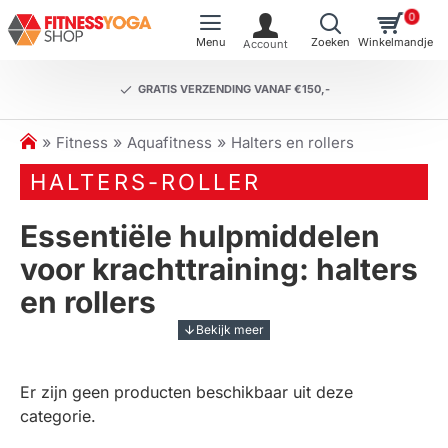
0
GRATIS VERZENDING VANAF €150,-
h
Fitness
Aquafitness
Halters en rollers
o
HALTERS-ROLLER
m
e
Essentiële hulpmiddelen
voor krachttraining: halters
en rollers
Bij het optimaliseren van uw fitnessroutine zijn
halters
en rollers
onmisbare hulpmiddelen. Of u nu uw
Er zijn geen producten beschikbaar uit deze
spieren wilt versterken, uw flexibiliteit wilt vergroten
categorie.
of uw herstel wilt bevorderen, deze veelzijdige
fitnessaccessoires bieden talloze voordelen. Bij