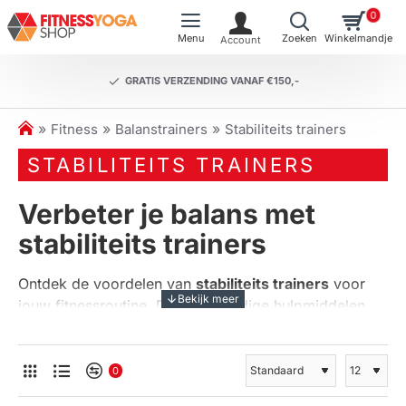
0
GRATIS VERZENDING VANAF €150,-
h
Fitness
Balanstrainers
Stabiliteits trainers
o
STABILITEITS TRAINERS
m
e
Verbeter je balans met
stabiliteits trainers
Ontdek de voordelen van
stabiliteits trainers
voor
jouw fitnessroutine. Deze veelzijdige hulpmiddelen
zijn ontworpen om je balans, coördinatie en
kernkracht te verbeteren. Of je nu een beginnende
sporter bent of een ervaren atleet, stabiliteitstraining
0
kan een waardevolle aanvulling zijn op je workout. In