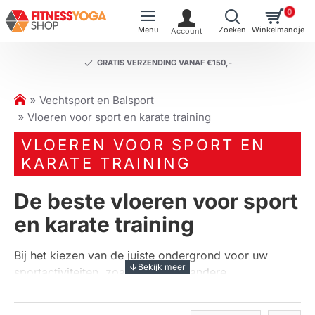
0
GRATIS VERZENDING VANAF €150,-
h
Vechtsport en Balsport
o
Vloeren voor sport en karate training
m
VLOEREN VOOR SPORT EN
e
KARATE TRAINING
De beste vloeren voor sport
en karate training
Bij het kiezen van de juiste ondergrond voor uw
sportactiviteiten, zoals karate en andere
vechtsporten, is het essentieel om te investeren in
kwalitatieve vloermatten.
Vloeren voor sport en