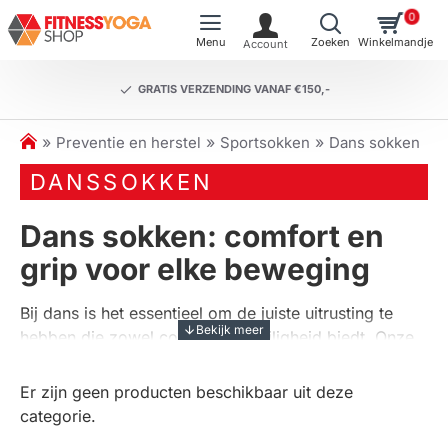
0
GRATIS VERZENDING VANAF €150,-
h
Preventie en herstel
Sportsokken
Dans sokken
o
DANSSOKKEN
m
e
Dans sokken: comfort en
grip voor elke beweging
Bij dans is het essentieel om de juiste uitrusting te
hebben die zowel comfort als veiligheid biedt. Onze
collectie
dans sokken
is speciaal ontworpen om de
grip te verbeteren en het comfort te maximaliseren
Er zijn geen producten beschikbaar uit deze
tijdens het dansen. Of je nu een beginnende danser
categorie.
bent of een ervaren professional, de juiste sokken