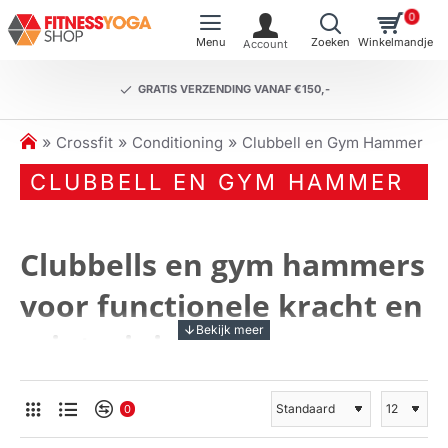
0
GRATIS VERZENDING VANAF €150,-
h
Crossfit
Conditioning
Clubbell en Gym Hammer
o
CLUBBELL EN GYM HAMMER
m
e
Clubbells en gym hammers
voor functionele kracht en
griptraining
Ontdek de kracht van onbalans:
0
train zoals krijgers dat deden