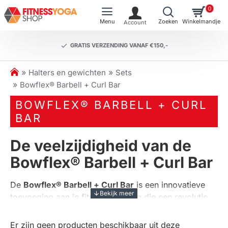
0
GRATIS VERZENDING VANAF €150,-
h
Halters en gewichten
Sets
o
Bowflex® Barbell + Curl Bar
m
BOWFLEX® BARBELL + CURL
e
BAR
De veelzijdigheid van de
Bowflex® Barbell + Curl Bar
De
Bowflex® Barbell + Curl Bar
is een innovatieve
toevoeging aan je fitnessuitrusting die een revolutie
teweegbrengt in krachttraining. Deze set biedt de
flexibiliteit om eenvoudig van gewicht te wisselen met
Er zijn geen producten beschikbaar uit deze