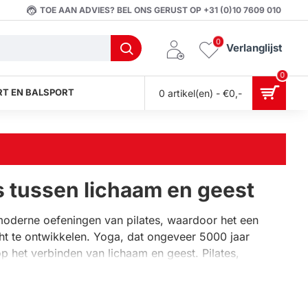
TOE AAN ADVIES? BEL ONS GERUST OP +31 (0)10 7609 010
0
Verlanglijst
0
T EN BALSPORT
0 artikel(en) - €0,-
s tussen lichaam en geest
oderne oefeningen van pilates, waardoor het een
cht te ontwikkelen. Yoga, dat ongeveer 5000 jaar
t op het verbinden van lichaam en geest. Pilates,
n bewegingsleer die zich richt op het versterken van de
ukken het belang van ademhaling en flexibiliteit, maar
vormen voor algehele gezondheid en welzijn.