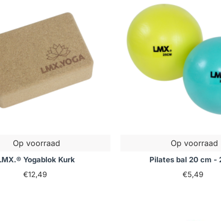
bt of meer informatie wilt over onze yoga- en pilatesprodu
der om de juiste keuze te maken voor jouw fitnessdoelen.
Op voorraad
Op voorraad
LMX.® Yogablok Kurk
Pilates bal 20 cm -
€12,49
€5,49