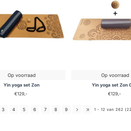
Op voorraad
Op voorraad
Yin yoga set Zon
Yin yoga set Zon G
€129,-
€129,-
3
4
5
6
7
8
9
1 - 12 van 262 (2