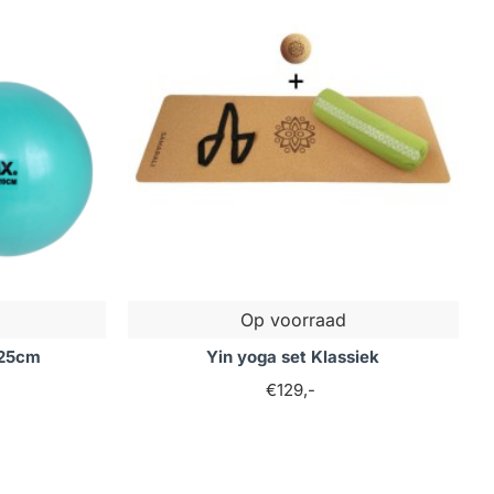
cten,
. We helpen je
neem dan gerust contact met ons op
Op voorraad
 25cm
Yin yoga set Klassiek
€129,-