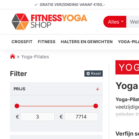
GRATIS VERZENDING VANAF €150,-
Alles
Welk
artikel
zoekt
CROSSFIT
FITNESS
HALTERS EN GEWICHTEN
YOGA-PIL
u?
h
Yoga-Pilates
o
YOG
m
Filter
Reset
e
Yoga 
PRIJS
Yoga-Pila
veelzijdi
geleden in
€
€
ontwikkel
spieren en
Verfijn s
ze bieden