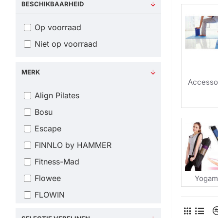
BESCHIKBAARHEID
Voor
Op voorraad
Yoga: 
Niet op voorraad
Yoga staat
maar ook 
MERK
ademhalin
Accesso
verschille
Align Pilates
holistisc
Bosu
op zoek i
Escape
Pilates
FINNLO by HAMMER
Pilates ri
Fitness-Mad
spierkrach
Flowee
Yogam
effectief
beweging t
FLOWIN
ontworpen 
Lifemaxx®
en kracht 