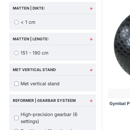
MATTEN | DIKTE:
Trends
< 1 cm
INNOVA
Naast de 
MATTEN | LENGTE:
yoga- en 
oefeninge
151 - 190 cm
producten 
Gebrui
MET VERTICAL STAND
Om optimaa
Met vertical stand
aan je ad
ondersteun
te respec
REFORMER | GEARBAR SYSTEEM
Gymbal P
Neem
High-precision gearbar (6
settings)
Bij Fitne