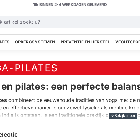
BINNEN 2-4 WERKDAGEN GELEVERD
ATES
OPBERGSYSTEMEN
PREVENTIE EN HERSTEL
VECHTSPOR
A-PILATES
en pilates: een perfecte balan
tes
combineert de eeuwenoude tradities van yoga met de m
ge en effectieve manier is om zowel fysieke als mentale kra
 India is ontstaan, is een traditionele praktijk die zich rich
d door Joseph Pilates tijdens de Eerste Wereldoorlog, is ee
 het verbeteren van de stabiliteit. Beide disciplines benadr
electie
 elk unieke voordelen die samen een krachtige combinatie 