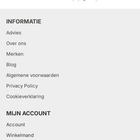
klanten te voorzien van de beste producten en
service. Als er vragen zijn, neem dan gerust
.
contact met ons op
INFORMATIE
Advies
Over ons
Merken
Blog
Algemene voorwaarden
Privacy Policy
Cookieverklaring
MIJN ACCOUNT
Account
Winkelmand