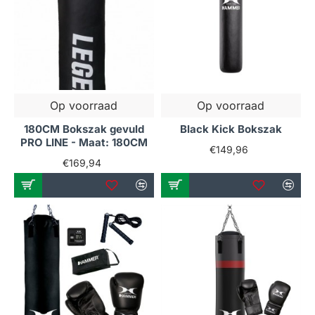
uithoudingsvermogen en zorgt ervoor dat je
langer en intensiever kunt sporten.
Stressverlichting en
agressiecontrole
Een bokszak is een geweldige manier om je
Op voorraad
Op voorraad
agressie kwijt te kunnen en stress te
180CM Bokszak gevuld
Black Kick Bokszak
verminderen, wat bijdraagt aan een betere
PRO LINE - Maat: 180CM
mentale gezondheid.
€149,96
€169,94
Betere balans en coördinatie
Door te trainen met een bokszak werk je aan je
balans en coördinatie, wat essentieel is voor
elke vechtsporter.
Waarom kiezen voor onze
bokszakken?