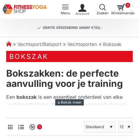
0
GRATIS VERZENDING VANAF €150,-
h
Vechtsport/Balsport
Vechtsporten
Bokszak
o
BOKSZAK
m
e
Bokszakken: de perfecte
aanvulling voor je training
Een
bokszak
is een essentieel onderdeel van elke
vechtsporttraining. Of je nu een beginnende bokser
bent of een ervaren vechtsporter, het trainen met een
bokszak biedt talloze voordelen. Het helpt niet alleen
bij het verbeteren van je techniek en
0
uithoudingsvermogen, maar het is ook een