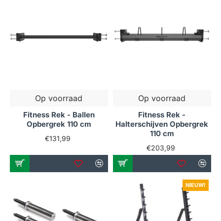
onze opbergrekken, kun je meer apparatuur kwijt in
minder ruimte. Dit is ideaal voor kleinere ruimtes waar
efficiëntie een must is. Door alles een vaste plek te
geven, voorkom je rommel en creëer je een prettige
trainingsomgeving.
Veiligheid en gemak
Een goed georganiseerd fitnessruimte draagt bij aan
Op voorraad
Op voorraad
de veiligheid. Met onze opbergrekken voorkom je dat
Fitness Rek - Ballen
Fitness Rek -
losse gewichten of apparatuur in de weg liggen. Dit
Opbergrek 110 cm
Halterschijven Opbergrek
vermindert het risico op ongelukken en zorgt ervoor
110 cm
€131,99
dat je je volledig kunt concentreren op je workout.
€203,99
Waarom kiezen voor onze
opbergrekken?
NIEUW!
Bij FitnessYogaShop.nl streven we naar het bieden
van de beste opbergoplossingen voor je