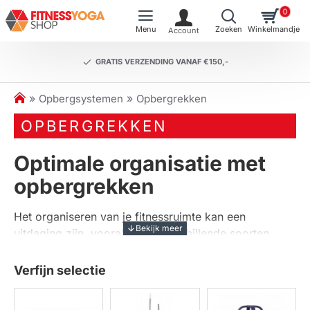
0
GRATIS VERZENDING VANAF €150,-
h
Opbergsystemen
Opbergrekken
o
OPBERGREKKEN
m
e
Optimale organisatie met
opbergrekken
Het organiseren van je fitnessruimte kan een
uitdaging zijn, vooral als je verschillende soorten
apparatuur en accessoires hebt. Met onze
opbergrekken
houd je je ruimte netjes en
Verfijn selectie
overzichtelijk. Deze rekken zijn speciaal ontworpen
om al je fitnessbenodigdheden efficiënt op te bergen,