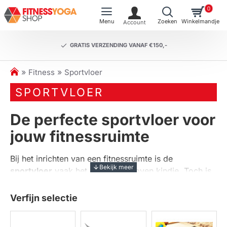
0
GRATIS VERZENDING VANAF €150,-
h
Fitness
Sportvloer
o
SPORTVLOER
m
e
De perfecte sportvloer voor
jouw fitnessruimte
Bij het inrichten van een fitnessruimte is de
sportvloer
vaak het ondergeschoven kindje. Toch is
het een van de meest cruciale elementen voor zowel
veiligheid als comfort. Een goede sportvloer
Verfijn selectie
beschermt niet alleen je apparatuur, maar ook je
lichaam. Bij fitnessyogashop.nl begrijpen we het