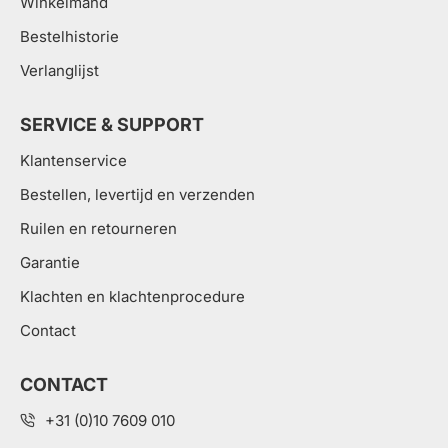
Winkelmand
zijn, neem dan gerust
.
Bestelhistorie
contact met ons op
Verlanglijst
SERVICE & SUPPORT
Klantenservice
Bestellen, levertijd en verzenden
Ruilen en retourneren
Garantie
Klachten en klachtenprocedure
Contact
CONTACT
+31 (0)10 7609 010