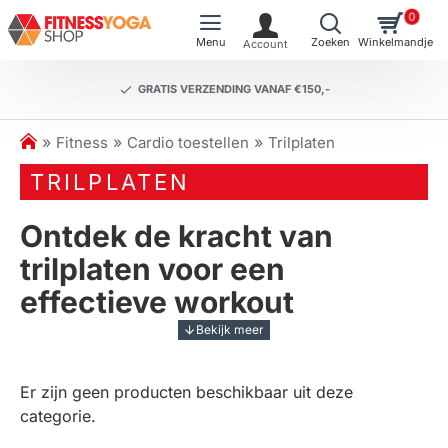
0
GRATIS VERZENDING VANAF €150,-
h
Fitness
Cardio toestellen
Trilplaten
o
TRILPLATEN
m
e
Ontdek de kracht van
trilplaten voor een
effectieve workout
Trilplaten
zijn een innovatief fitnessapparaat dat
gebruikmaakt van trillingen om je spieren te activeren
Er zijn geen producten beschikbaar uit deze
en te versterken. Door op een trilplaat te staan,
categorie.
worden je spieren gedwongen om zich aan te
spannen en te ontspannen, wat leidt tot een intensieve