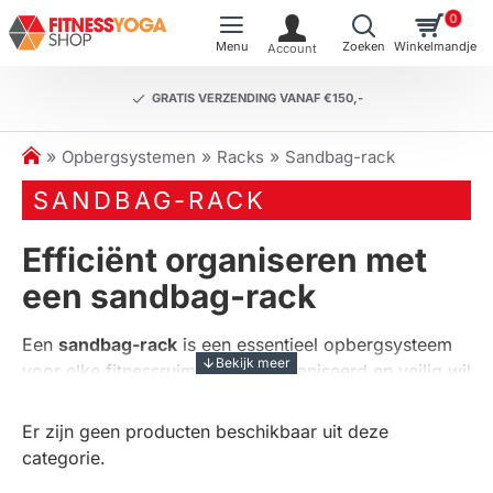
0
GRATIS VERZENDING VANAF €150,-
h
Opbergsystemen
Racks
Sandbag-rack
o
SANDBAG-RACK
m
e
Efficiënt organiseren met
een sandbag-rack
Een
sandbag-rack
is een essentieel opbergsysteem
voor elke fitnessruimte die georganiseerd en veilig wil
blijven. Het biedt een praktische oplossing om uw
fitnessmaterialen, zoals sandbags en andere
Er zijn geen producten beschikbaar uit deze
gewichten, netjes en overzichtelijk op te bergen.
categorie.
Hierdoor houdt u uw trainingsfaciliteit georganiseerd