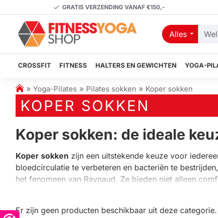
GRATIS VERZENDING VANAF €150,-
Alles
Welk
artikel
zoekt
CROSSFIT
FITNESS
HALTERS EN GEWICHTEN
YOGA-PIL
u?
h
Yoga-Pilates
Pilates sokken
Koper sokken
o
KOPER SOKKEN
m
e
Koper sokken: de ideale keu
Koper sokken
zijn een uitstekende keuze voor iedere
bloedcirculatie te verbeteren en bacteriën te bestrij
het fenomeen van Raynaud. Ze bieden niet alleen com
een waardevolle aanvulling op je garderobe kunnen zij
Voordelen en kenmerken va
Er zijn geen producten beschikbaar uit deze categorie.