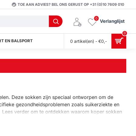
TOE AAN ADVIES? BEL ONS GERUST OP +31 (0)10 7609 010
0
Verlanglijst
0
T EN BALSPORT
0 artikel(en) - €0,-
elen. Deze sokken zijn speciaal ontworpen om de
ecifieke gezondheidsproblemen zoals suikerziekte en
en. Lees verder om te ontdekken waarom koper sokken