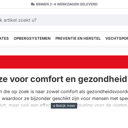
BINNEN 2-4 WERKDAGEN GELEVERD
ATES
OPBERGSYSTEMEN
PREVENTIE EN HERSTEL
VECHTSPOR
ze voor comfort en gezondheid
en die op zoek is naar zowel comfort als gezondheidsvoord
den, waardoor ze bijzonder geschikt zijn voor mensen met sp
fort, maar ook een effectieve ondersteuning voor de voet
n.
n koper sokken