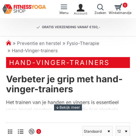
0
GRATIS VERZENDING VANAF €150,-
h
Preventie en herstel
Fysio-Therapie
o
Hand-Vinger-trainers
m
HAND-VINGER-TRAINERS
e
Verbeter je grip met hand-
vinger-trainers
Het trainen van je handen en vingers is essentieel
voor zowel sporters als mensen die hun algehele
handkracht willen verbeteren. Onze
Hand-Vinger-
trainers
bieden een effectieve manier om gripkracht
te versterken en flexibiliteit te verhogen. Of je nu een
0