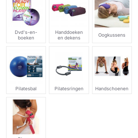
comfort te verhogen. Van sokken met anti-slip tot
hoogwaardige yogamatten, ons uitgebreide
assortiment biedt alles wat je nodig hebt om je
sportieve doelen te bereiken. Ontdek hoe onze
Dvd's-en-
Handdoeken
accessoires jouw routine kunnen verrijken en je
Oogkussens
boeken
en dekens
training naar een hoger niveau kunnen tillen.
Voordelen en kenmerken
van onze accessoires
Verbeterd comfort en prestaties
Pilatesbal
Pilatesringen
Handschoenen
De juiste accessoires dragen bij aan een
comfortabelere en efficiëntere workout. Denk
bijvoorbeeld aan de
, die zorgen
sokken met anti-slip
voor extra grip tijdens je oefeningen. Hierdoor kun je
je volledig concentreren op je houding en
bewegingen zonder je zorgen te maken over
uitglijden.