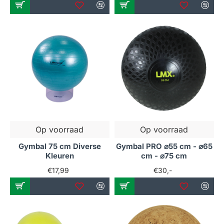
Waarom kiezen voor onze
accessoires?
Onze accessoires zijn zorgvuldig geselecteerd op
basis van kwaliteit, gebruiksgemak en functionaliteit.
Wij begrijpen dat elke sporter andere behoeften heeft,
en daarom bieden wij een breed scala aan producten
die aan uiteenlopende eisen voldoen. Onze
zijn bijvoorbeeld gemaakt van duurzame
yogamatten
materialen die langdurig gebruik ondersteunen en
Op voorraad
Op voorraad
tegelijkertijd comfort bieden tijdens je sessies.
Daarnaast zijn onze producten ontworpen om je
Gymbal 75 cm Diverse
Gymbal PRO ⌀55 cm - ⌀65
prestaties te verbeteren en je trainingservaring te
Kleuren
cm - ⌀75 cm
verrijken.
€17,99
€30,-
Extra informatie en tips
voor optimaal gebruik