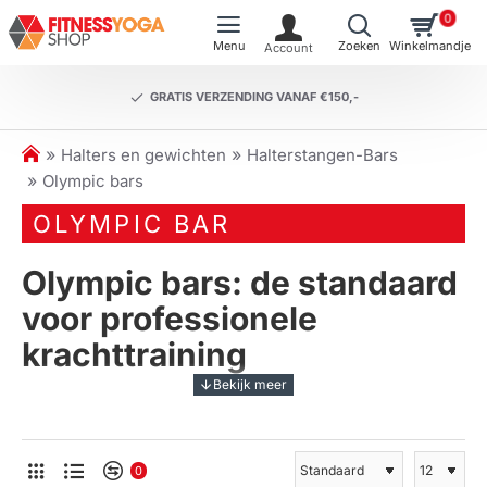
0
GRATIS VERZENDING VANAF €150,-
h
Halters en gewichten
Halterstangen-Bars
o
Olympic bars
m
OLYMPIC BAR
e
Olympic bars: de standaard
voor professionele
krachttraining
Ben je op zoek naar een halterstang van topkwaliteit
voor intensieve krachttraining? Een
Olympic bar
is dé
standaard binnen de professionele fitnesswereld. Met
0
een lengte van 220 cm, een gewicht van 20 kg en