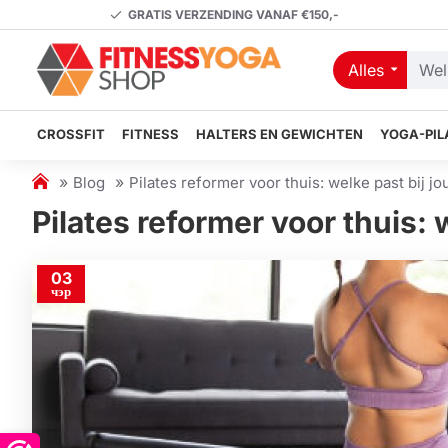
GRATIS VERZENDING VANAF €150,-
Alles
Welk
artikel
zoekt
CROSSFIT
FITNESS
HALTERS EN GEWICHTEN
YOGA-PIL
u?
h
Blog
Pilates reformer voor thuis: welke past bij jo
o
Pilates reformer voor thuis: 
m
e
03
чэр