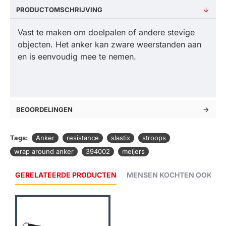
PRODUCTOMSCHRIJVING
Vast te maken om doelpalen of andere stevige
objecten. Het anker kan zware weerstanden aan
en is eenvoudig mee te nemen.
BEOORDELINGEN
Tags:
Anker
resistance
slastix
stroops
wrap around anker
394002
meijers
GERELATEERDE PRODUCTEN
MENSEN KOCHTEN OOK...