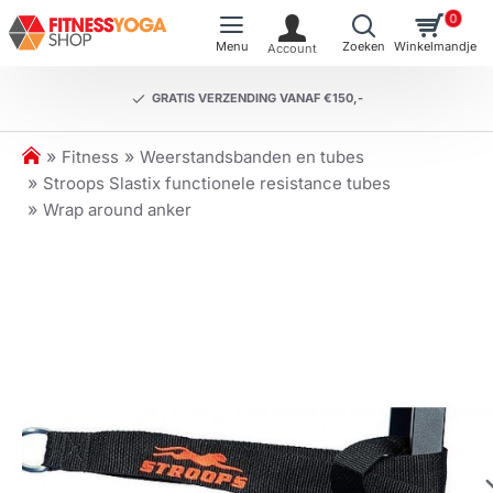
0
GRATIS VERZENDING VANAF €150,-
h
Fitness
Weerstandsbanden en tubes
o
Stroops Slastix functionele resistance tubes
m
Wrap around anker
e