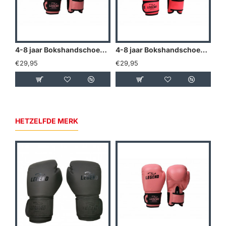
4-8 jaar Bokshandschoenen kind Roze
4-8 jaar Bokshandschoenen kind Neon Roze
€29,95
€29,95
€2
HETZELFDE MERK