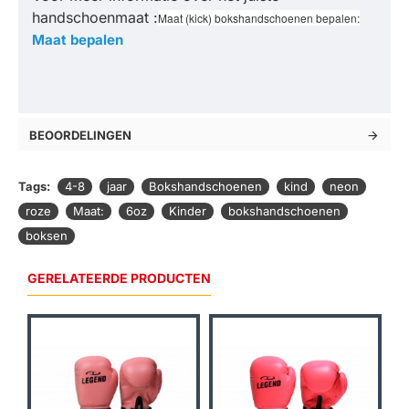
handschoenmaat :
Maat (kick) bokshandschoenen bepalen:
Maat bepalen
BEOORDELINGEN
Tags:
4-8
jaar
Bokshandschoenen
kind
neon
roze
Maat:
6oz
Kinder
bokshandschoenen
boksen
GERELATEERDE PRODUCTEN