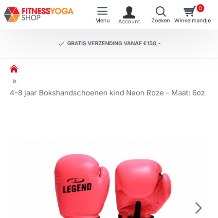
0
GRATIS VERZENDING VANAF €150,-
h
o
m
4-8 jaar Bokshandschoenen kind Neon Roze - Maat: 6oz
e