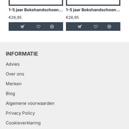
1-5 jaar Bokshandschoenen kind 2OZ Mat Zwart - Maat: 2oz
1-5 jaar Bokshandschoenen kind 2OZ Roze - Maat: 2oz
€26,95
€26,95
€2
INFORMATIE
Advies
Over ons
Merken
Blog
Algemene voorwaarden
Privacy Policy
Cookieverklaring