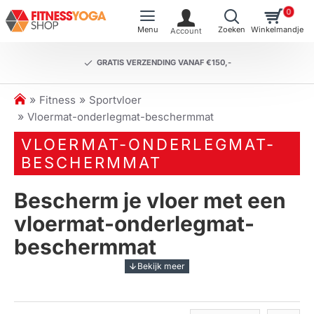
0
GRATIS VERZENDING VANAF €150,-
h
Fitness
Sportvloer
o
Vloermat-onderlegmat-beschermmat
m
VLOERMAT-ONDERLEGMAT-
e
BESCHERMMAT
Bescherm je vloer met een
vloermat-onderlegmat-
beschermmat
Een
vloermat-onderlegmat-beschermmat
is
essentieel voor iedereen die zijn vloer wil
beschermen tegen beschadigingen en slijtage. Deze